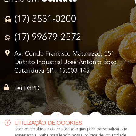
(17) 3531-0200
(17) 99679-2572
Av. Conde Francisco Matarazzo, 551
Distrito Industrial José Antônio Boso
Catanduva-SP - 15.803-145
Lei LGPD
UTILIZAÇÃO DE COOKIES
Usamos cookies e outras tecnologias para personalizar sua
experiência. Saiba mais lendo nossa
Política de Privacidade.