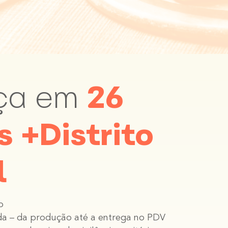
ça em
26
 +Distrito
l
o
ada – da produção até a entrega no PDV