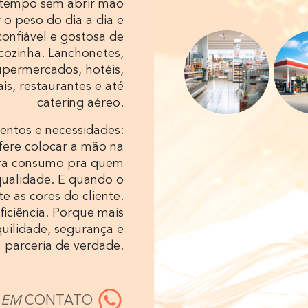
 tempo sem abrir mão
 o peso do dia a dia e
confiável e gostosa de
ozinha. Lanchonetes,
supermercados, hotéis,
ais, restaurantes e até
catering aéreo.
entos e necessidades:
ere colocar a mão na
ra consumo pra quem
qualidade. E quando o
e as cores do cliente.
iciência. Porque mais
uilidade, segurança e
parceria de verdade.
 EM
CONTATO