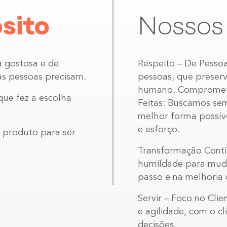
sito
Nosso
a gostosa e de
Respeito – De Pesso
as pessoas precisam.
pessoas, que preserv
humano. Comprometi
que fez a escolha
Feitas: Buscamos sem
melhor forma possív
e esforço.
 produto para ser
Transformação Contí
humildade para mud
passo e na melhoria 
Servir – Foco no Clien
e agilidade, com o c
decisões.